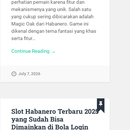
perhatian pemain karena fitur dan
mekanismenya yang unik. Salah satu
yang cukup sering dibicarakan adalah
Magic Oak dari Habanero. Game ini
dikenal dengan tema fantasi yang khas
serta fitur…
Continue Reading →
July 7, 2026
Slot Habanero Terbaru 2025
yang Sudah Bisa
Dimainkan di Bola Login