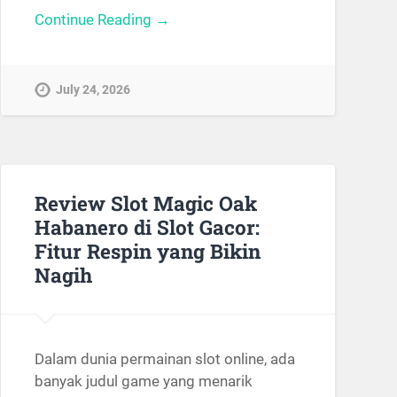
Continue Reading →
July 24, 2026
Review Slot Magic Oak
Habanero di Slot Gacor:
Fitur Respin yang Bikin
Nagih
Dalam dunia permainan slot online, ada
banyak judul game yang menarik