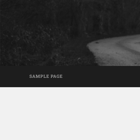
SAMPLE PAGE