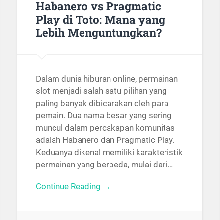
Habanero vs Pragmatic
Play di Toto: Mana yang
Lebih Menguntungkan?
Dalam dunia hiburan online, permainan
slot menjadi salah satu pilihan yang
paling banyak dibicarakan oleh para
pemain. Dua nama besar yang sering
muncul dalam percakapan komunitas
adalah Habanero dan Pragmatic Play.
Keduanya dikenal memiliki karakteristik
permainan yang berbeda, mulai dari…
Continue Reading →