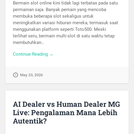
Bermain slot online kini tidak lagi terbatas pada satu
permainan saja. Banyak pemain yang mencoba
membuka beberapa slot sekaligus untuk
meningkatkan variasi hiburan mereka, termasuk saat
menggunakan platform seperti Toto500. Meski
terlihat seru, bermain multi-slot di satu waktu tetap
membutuhkan…
Continue Reading →
May 23, 2026
AI Dealer vs Human Dealer MG
Live: Pengalaman Mana Lebih
Autentik?