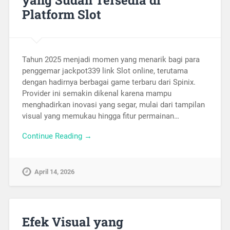
yang Sudah Tersedia di
Platform Slot
Tahun 2025 menjadi momen yang menarik bagi para
penggemar jackpot339 link Slot online, terutama
dengan hadirnya berbagai game terbaru dari Spinix.
Provider ini semakin dikenal karena mampu
menghadirkan inovasi yang segar, mulai dari tampilan
visual yang memukau hingga fitur permainan…
Continue Reading →
April 14, 2026
Efek Visual yang