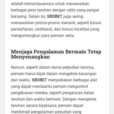
adalah kemampuannya untuk menawarkan
berbagai jenis taruhan dengan odds yang sangat
bersaing. Selain itu,
SBOBET
juga sering
menawarkan promo-promo menarik, seperti bonus
pendaftaran, cashback, dan bonus loyalitas yang
menguntungkan para pemain setia.
Menjaga Pengalaman Bermain Tetap
Menyenangkan
Namun, seperti dalam dunia perjudian lainnya,
pemain harus bijak dalam mengelola keuangan
dan waktu.
SBOBET
menyediakan berbagai alat
yang dapat membantu pemain mengontrol
pengeluaran mereka, seperti pengaturan batas
taruhan dan waktu bermain. Dengan mengelola
taruhan secara bijaksana, pemain dapat
menikmati pengalaman perjudian yang