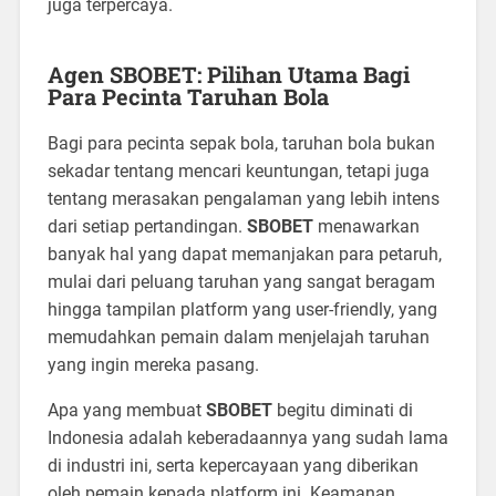
juga terpercaya.
Agen SBOBET: Pilihan Utama Bagi
Para Pecinta Taruhan Bola
Bagi para pecinta sepak bola, taruhan bola bukan
sekadar tentang mencari keuntungan, tetapi juga
tentang merasakan pengalaman yang lebih intens
dari setiap pertandingan.
SBOBET
menawarkan
banyak hal yang dapat memanjakan para petaruh,
mulai dari peluang taruhan yang sangat beragam
hingga tampilan platform yang user-friendly, yang
memudahkan pemain dalam menjelajah taruhan
yang ingin mereka pasang.
Apa yang membuat
SBOBET
begitu diminati di
Indonesia adalah keberadaannya yang sudah lama
di industri ini, serta kepercayaan yang diberikan
oleh pemain kepada platform ini. Keamanan