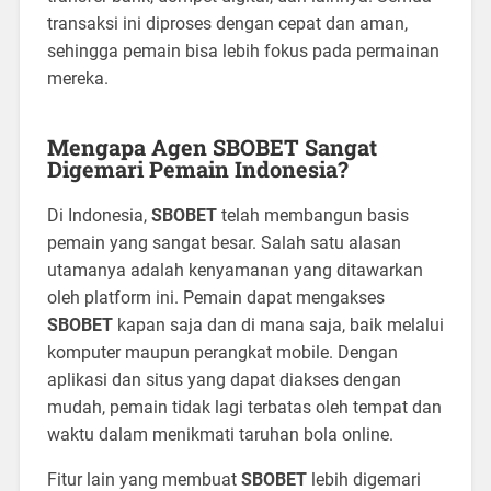
transaksi ini diproses dengan cepat dan aman,
sehingga pemain bisa lebih fokus pada permainan
mereka.
Mengapa Agen SBOBET Sangat
Digemari Pemain Indonesia?
Di Indonesia,
SBOBET
telah membangun basis
pemain yang sangat besar. Salah satu alasan
utamanya adalah kenyamanan yang ditawarkan
oleh platform ini. Pemain dapat mengakses
SBOBET
kapan saja dan di mana saja, baik melalui
komputer maupun perangkat mobile. Dengan
aplikasi dan situs yang dapat diakses dengan
mudah, pemain tidak lagi terbatas oleh tempat dan
waktu dalam menikmati taruhan bola online.
Fitur lain yang membuat
SBOBET
lebih digemari