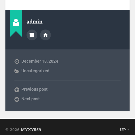
admin
December 18, 2024
Uncategorized
Previous post
Next post
© 2026
MYXY559
UP ↑