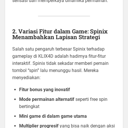
sensasi dan memperkaya dinamika permainan.
2. Variasi Fitur dalam Game: Spinix
Menambahkan Lapisan Strategi
Salah satu pengaruh terbesar Spinix terhadap
gameplay di KLIX4D adalah hadirnya fitur-fitur
interaktif. Spinix tidak sekadar memberi pemain
tombol “spin” lalu menunggu hasil. Mereka
menyediakan:
Fitur bonus yang inovatif
Mode permainan alternatif
seperti free spin
bertingkat
Mini game di dalam game utama
Multiplier progresif
yang bisa naik dengan aksi