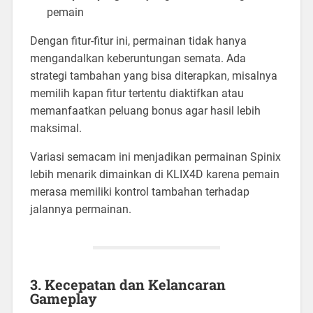
pemain
Dengan fitur-fitur ini, permainan tidak hanya
mengandalkan keberuntungan semata. Ada
strategi tambahan yang bisa diterapkan, misalnya
memilih kapan fitur tertentu diaktifkan atau
memanfaatkan peluang bonus agar hasil lebih
maksimal.
Variasi semacam ini menjadikan permainan Spinix
lebih menarik dimainkan di KLIX4D karena pemain
merasa memiliki kontrol tambahan terhadap
jalannya permainan.
3. Kecepatan dan Kelancaran
Gameplay