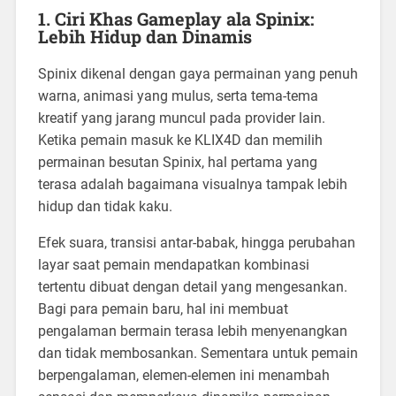
1. Ciri Khas Gameplay ala Spinix:
Lebih Hidup dan Dinamis
Spinix dikenal dengan gaya permainan yang penuh
warna, animasi yang mulus, serta tema-tema
kreatif yang jarang muncul pada provider lain.
Ketika pemain masuk ke KLIX4D dan memilih
permainan besutan Spinix, hal pertama yang
terasa adalah bagaimana visualnya tampak lebih
hidup dan tidak kaku.
Efek suara, transisi antar-babak, hingga perubahan
layar saat pemain mendapatkan kombinasi
tertentu dibuat dengan detail yang mengesankan.
Bagi para pemain baru, hal ini membuat
pengalaman bermain terasa lebih menyenangkan
dan tidak membosankan. Sementara untuk pemain
berpengalaman, elemen-elemen ini menambah