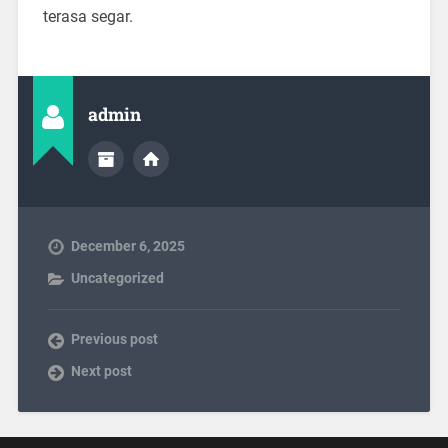
terasa segar.
admin
December 6, 2025
Uncategorized
Previous post
Next post