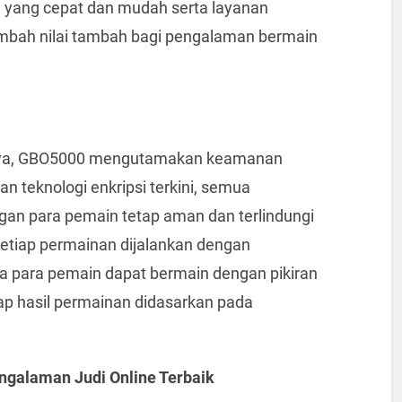
n yang cepat dan mudah serta layanan
mbah nilai tambah bagi pengalaman bermain
ngnya, GBO5000 mengutamakan keamanan
teknologi enkripsi terkini, semua
ngan para pemain tetap aman dan terlindungi
, setiap permainan dijalankan dengan
ga para pemain dapat bermain dengan pikiran
p hasil permainan didasarkan pada
ngalaman Judi Online Terbaik