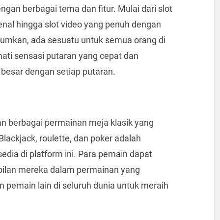
an berbagai tema dan fitur. Mulai dari slot
enal hingga slot video yang penuh dengan
gumkan, ada sesuatu untuk semua orang di
ti sensasi putaran yang cepat dan
besar dengan setiap putaran.
n berbagai permainan meja klasik yang
Blackjack, roulette, dan poker adalah
dia di platform ini. Para pemain dapat
pilan mereka dalam permainan yang
 pemain lain di seluruh dunia untuk meraih