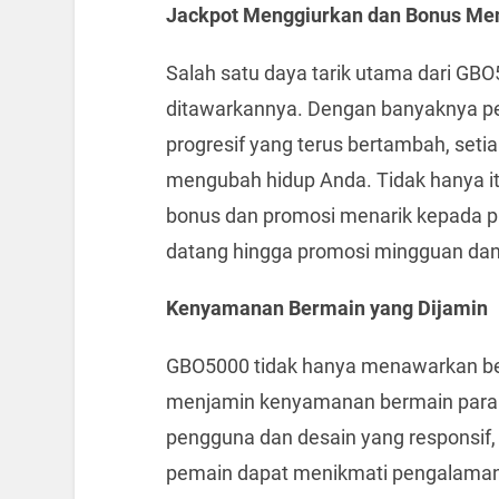
Jackpot Menggiurkan dan Bonus Me
Salah satu daya tarik utama dari GB
ditawarkannya. Dengan banyaknya p
progresif yang terus bertambah, set
mengubah hidup Anda. Tidak hanya i
bonus dan promosi menarik kepada p
datang hingga promosi mingguan dan
Kenyamanan Bermain yang Dijamin
GBO5000 tidak hanya menawarkan ber
menjamin kenyamanan bermain para
pengguna dan desain yang responsif,
pemain dapat menikmati pengalaman