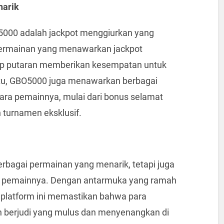
narik
O5000 adalah jackpot menggiurkan yang
ermainan yang menawarkan jackpot
iap putaran memberikan kesempatan untuk
tu, GBO5000 juga menawarkan berbagai
ara pemainnya, mulai dari bonus selamat
 turnamen eksklusif.
bagai permainan yang menarik, tetapi juga
 pemainnya. Dengan antarmuka yang ramah
 platform ini memastikan bahwa para
 berjudi yang mulus dan menyenangkan di