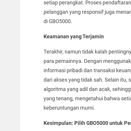
setiap perangkat. Proses pendaftara
pelanggan yang responsif juga mena
di GBO5000.
Keamanan yang Terjamin
Terakhir, namun tidak kalah penti
para pemainnya. Dengan menggunakan 
informasi pribadi dan transaksi keua
dari akses yang tidak sah. Selain itu
algoritma yang adil dan acak, sehing
yang tenang, mengetahui bahwa setia
keberuntungan murni.
Kesimpulan: Pilih GBO5000 untuk Pe