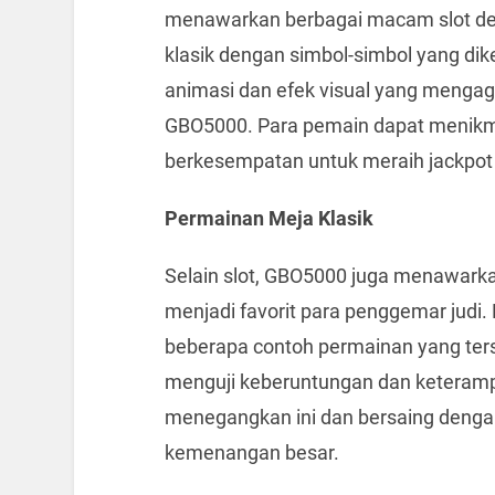
menawarkan berbagai macam slot deng
klasik dengan simbol-simbol yang dik
animasi dan efek visual yang menga
GBO5000. Para pemain dapat menikma
berkesempatan untuk meraih jackpot 
Permainan Meja Klasik
Selain slot, GBO5000 juga menawarka
menjadi favorit para penggemar judi. 
beberapa contoh permainan yang terse
menguji keberuntungan dan keteram
menegangkan ini dan bersaing dengan
kemenangan besar.