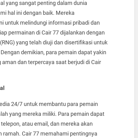
l yang sangat penting dalam dunia
mi hal ini dengan baik. Mereka
ni untuk melindungi informasi pribadi dan
tiap permainan di Cair 77 dijalankan dengan
G) yang telah diuji dan disertifikasi untuk
. Dengan demikian, para pemain dapat yakin
aman dan terpercaya saat berjudi di Cair
al
sedia 24/7 untuk membantu para pemain
ah yang mereka miliki. Para pemain dapat
, telepon, atau email, dan mereka akan
n ramah. Cair 77 memahami pentingnya