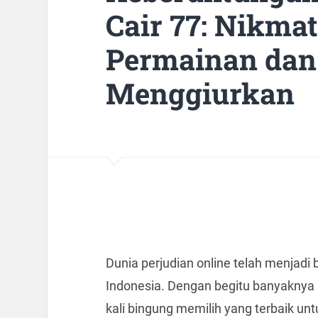
Cair 77: Nikma
Permainan dan
Menggiurkan
Dunia perjudian online telah menjadi 
Indonesia. Dengan begitu banyaknya p
kali bingung memilih yang terbaik un