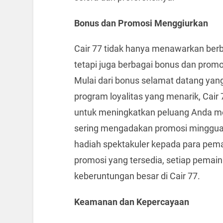
Bonus dan Promosi Menggiurkan
Cair 77 tidak hanya menawarkan ber
tetapi juga berbagai bonus dan prom
Mulai dari bonus selamat datang yang
program loyalitas yang menarik, Cai
untuk meningkatkan peluang Anda me
sering mengadakan promosi minggua
hadiah spektakuler kepada para pem
promosi yang tersedia, setiap pemai
keberuntungan besar di Cair 77.
Keamanan dan Kepercayaan