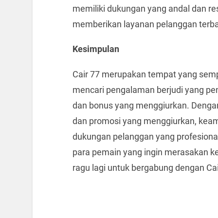
memiliki dukungan yang andal dan r
memberikan layanan pelanggan terba
Kesimpulan
Cair 77 merupakan tempat yang sempu
mencari pengalaman berjudi yang pe
dan bonus yang menggiurkan. Denga
dan promosi yang menggiurkan, keam
dukungan pelanggan yang profesional,
para pemain yang ingin merasakan kes
ragu lagi untuk bergabung dengan Ca