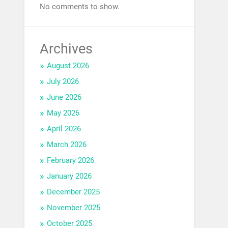
No comments to show.
Archives
August 2026
July 2026
June 2026
May 2026
April 2026
March 2026
February 2026
January 2026
December 2025
November 2025
October 2025