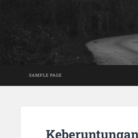
SAMPLE PAGE
Keberuntungan