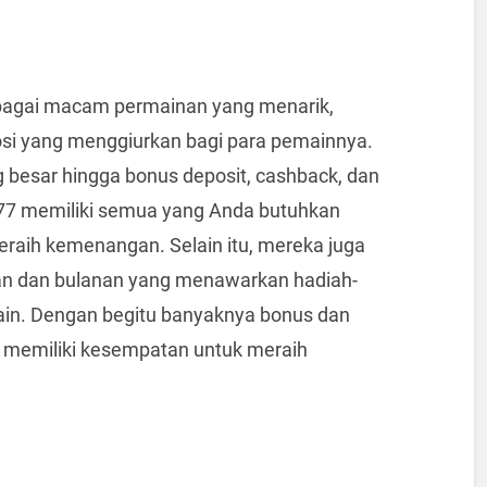
bagai macam permainan yang menarik,
osi yang menggiurkan bagi para pemainnya.
 besar hingga bonus deposit, cashback, dan
r 77 memiliki semua yang Anda butuhkan
raih kemenangan. Selain itu, mereka juga
n dan bulanan yang menawarkan hadiah-
ain. Dengan begitu banyaknya bonus dan
n memiliki kesempatan untuk meraih