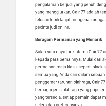
pengalaman berjudi yang penuh deng
yang menggiurkan, Cair 77 adalah tem
telusuri lebih lanjut mengenai meng
pecinta judi online.
Beragam Permainan yang Menarik
Salah satu daya tarik utama Cair 77
kepada para pemainnya. Mulai dari s
permainan meja klasik seperti blackjac
semua yang Anda cari dalam sebuah pla
penggemar taruhan olahraga, Cair 77
berbagai jenis olahraga yang populer
yang tersedia, setiap pemain dapat
selera dan preferensinya.