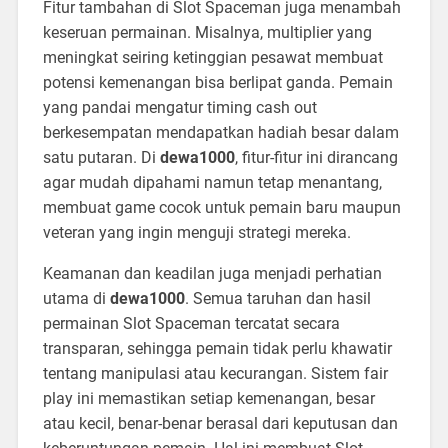
Fitur tambahan di Slot Spaceman juga menambah
keseruan permainan. Misalnya, multiplier yang
meningkat seiring ketinggian pesawat membuat
potensi kemenangan bisa berlipat ganda. Pemain
yang pandai mengatur timing cash out
berkesempatan mendapatkan hadiah besar dalam
satu putaran. Di
dewa1000
, fitur-fitur ini dirancang
agar mudah dipahami namun tetap menantang,
membuat game cocok untuk pemain baru maupun
veteran yang ingin menguji strategi mereka.
Keamanan dan keadilan juga menjadi perhatian
utama di
dewa1000
. Semua taruhan dan hasil
permainan Slot Spaceman tercatat secara
transparan, sehingga pemain tidak perlu khawatir
tentang manipulasi atau kecurangan. Sistem fair
play ini memastikan setiap kemenangan, besar
atau kecil, benar-benar berasal dari keputusan dan