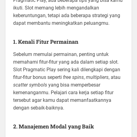
Pragmatic Play, ada beberapa tips yang bisa kamu
ikuti. Slot memang lebih mengandalkan
keberuntungan, tetapi ada beberapa strategi yang
dapat membantu meningkatkan peluangmu.
1. Kenali Fitur Permainan
Sebelum memulai permainan, penting untuk
memahami fitur-fitur yang ada dalam setiap slot.
Slot Pragmatic Play sering kali dilengkapi dengan
fitur-fitur bonus seperti
free spins
,
multipliers
, atau
scatter symbols
yang bisa memperbesar
kemenanganmu. Pelajari cara kerja setiap fitur
tersebut agar kamu dapat memanfaatkannya
dengan sebaik-baiknya.
2. Manajemen Modal yang Baik