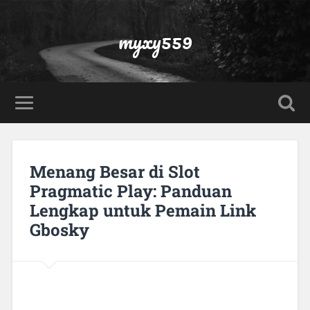
myxy559
Menang Besar di Slot
Pragmatic Play: Panduan
Lengkap untuk Pemain Link
Gbosky