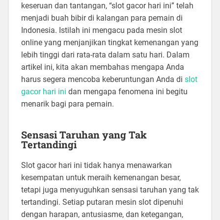
keseruan dan tantangan, “slot gacor hari ini” telah
menjadi buah bibir di kalangan para pemain di
Indonesia. Istilah ini mengacu pada mesin slot
online yang menjanjikan tingkat kemenangan yang
lebih tinggi dari rata-rata dalam satu hari. Dalam
artikel ini, kita akan membahas mengapa Anda
harus segera mencoba keberuntungan Anda di
slot
gacor hari ini
dan mengapa fenomena ini begitu
menarik bagi para pemain.
Sensasi Taruhan yang Tak
Tertandingi
Slot gacor hari ini tidak hanya menawarkan
kesempatan untuk meraih kemenangan besar,
tetapi juga menyuguhkan sensasi taruhan yang tak
tertandingi. Setiap putaran mesin slot dipenuhi
dengan harapan, antusiasme, dan ketegangan,