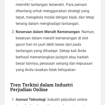
memiliki tantangan tersendiri. Para pemain
ditantang untuk menggunakan strategi yang
tepat, mengelola modal dengan bijak, dan tetap
tenang dalam menghadapi tantangan.
Keseruan dalam Meraih Kemenangan
: Namun,
keseruan dalam meraih kemenangan di slot
gacor hari ini jauh lebih besar dari pada
tantangan yang dihadapi. Setiap kali Anda
berhasil memenangkan jackpot atau hadiah
besar lainnya, perasaan senang dan kepuasan
yang Anda rasakan tidak terlupakan.
Tren Terkini dalam Industri
Perjudian Online
Inovasi Teknologi
: Industri perjudian online