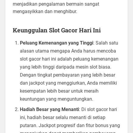
menjadikan pengalaman bermain sangat
mengasyikkan dan menghibur.
Keunggulan Slot Gacor Hari Ini
Peluang Kemenangan yang Tinggi
: Salah satu
alasan utama mengapa Anda harus mencoba
slot gacor hari ini adalah peluang kemenangan
yang lebih tinggi daripada mesin slot biasa.
Dengan tingkat pembayaran yang lebih besar
dan jackpot yang menggiurkan, Anda memiliki
kesempatan lebih besar untuk meraih
keuntungan yang menguntungkan.
Hadiah Besar yang Menanti
: Di slot gacor hari
ini, hadiah besar selalu menanti di setiap
putaran. Jackpot progresif dan fitur bonus yang