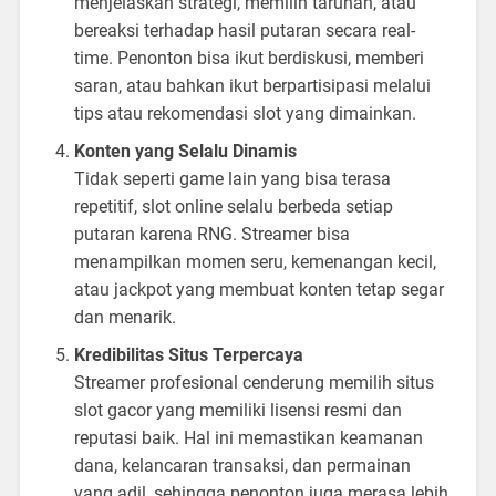
menjelaskan strategi, memilih taruhan, atau
bereaksi terhadap hasil putaran secara real-
time. Penonton bisa ikut berdiskusi, memberi
saran, atau bahkan ikut berpartisipasi melalui
tips atau rekomendasi slot yang dimainkan.
Konten yang Selalu Dinamis
Tidak seperti game lain yang bisa terasa
repetitif, slot online selalu berbeda setiap
putaran karena RNG. Streamer bisa
menampilkan momen seru, kemenangan kecil,
atau jackpot yang membuat konten tetap segar
dan menarik.
Kredibilitas Situs Terpercaya
Streamer profesional cenderung memilih situs
slot gacor yang memiliki lisensi resmi dan
reputasi baik. Hal ini memastikan keamanan
dana, kelancaran transaksi, dan permainan
yang adil, sehingga penonton juga merasa lebih