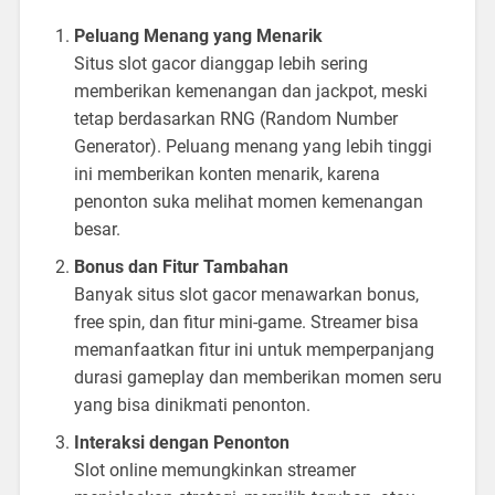
Peluang Menang yang Menarik
Situs slot gacor dianggap lebih sering
memberikan kemenangan dan jackpot, meski
tetap berdasarkan RNG (Random Number
Generator). Peluang menang yang lebih tinggi
ini memberikan konten menarik, karena
penonton suka melihat momen kemenangan
besar.
Bonus dan Fitur Tambahan
Banyak situs slot gacor menawarkan bonus,
free spin, dan fitur mini-game. Streamer bisa
memanfaatkan fitur ini untuk memperpanjang
durasi gameplay dan memberikan momen seru
yang bisa dinikmati penonton.
Interaksi dengan Penonton
Slot online memungkinkan streamer