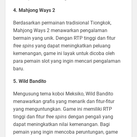
4. Mahjong Ways 2
Berdasarkan permainan tradisional Tiongkok,
Mahjong Ways 2 menawarkan pengalaman
bermain yang unik. Dengan RTP tinggi dan fitur
free spins
yang dapat meningkatkan peluang
kemenangan, game ini layak untuk dicoba oleh
para pemain slot yang ingin mencari pengalaman
baru.
5. Wild Bandito
Mengusung tema koboi Meksiko, Wild Bandito
menawarkan grafis yang menarik dan fitur-fitur
yang menguntungkan. Game ini memiliki RTP
tinggi dan fitur
free spins
dengan pengali yang
dapat meningkatkan nilai kemenangan. Bagi
pemain yang ingin mencoba peruntungan, game