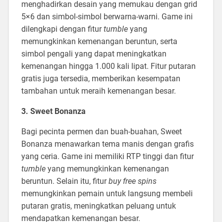
menghadirkan desain yang memukau dengan grid
5×6 dan simbol-simbol berwarna-warni. Game ini
dilengkapi dengan fitur
tumble
yang
memungkinkan kemenangan beruntun, serta
simbol pengali yang dapat meningkatkan
kemenangan hingga 1.000 kali lipat. Fitur putaran
gratis juga tersedia, memberikan kesempatan
tambahan untuk meraih kemenangan besar.
3. Sweet Bonanza
Bagi pecinta permen dan buah-buahan, Sweet
Bonanza menawarkan tema manis dengan grafis
yang ceria. Game ini memiliki RTP tinggi dan fitur
tumble
yang memungkinkan kemenangan
beruntun. Selain itu, fitur
buy free spins
memungkinkan pemain untuk langsung membeli
putaran gratis, meningkatkan peluang untuk
mendapatkan kemenangan besar.