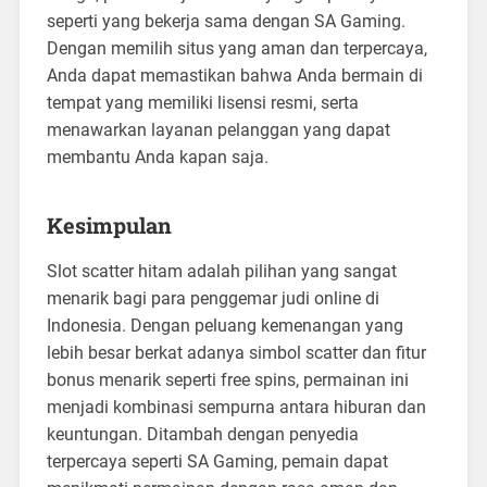
seperti yang bekerja sama dengan SA Gaming.
Dengan memilih situs yang aman dan terpercaya,
Anda dapat memastikan bahwa Anda bermain di
tempat yang memiliki lisensi resmi, serta
menawarkan layanan pelanggan yang dapat
membantu Anda kapan saja.
Kesimpulan
Slot scatter hitam adalah pilihan yang sangat
menarik bagi para penggemar judi online di
Indonesia. Dengan peluang kemenangan yang
lebih besar berkat adanya simbol scatter dan fitur
bonus menarik seperti free spins, permainan ini
menjadi kombinasi sempurna antara hiburan dan
keuntungan. Ditambah dengan penyedia
terpercaya seperti SA Gaming, pemain dapat