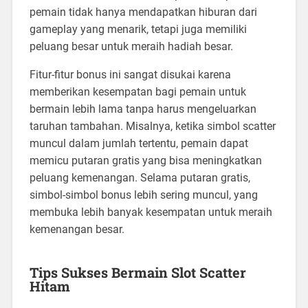
pemain tidak hanya mendapatkan hiburan dari
gameplay yang menarik, tetapi juga memiliki
peluang besar untuk meraih hadiah besar.
Fitur-fitur bonus ini sangat disukai karena
memberikan kesempatan bagi pemain untuk
bermain lebih lama tanpa harus mengeluarkan
taruhan tambahan. Misalnya, ketika simbol scatter
muncul dalam jumlah tertentu, pemain dapat
memicu putaran gratis yang bisa meningkatkan
peluang kemenangan. Selama putaran gratis,
simbol-simbol bonus lebih sering muncul, yang
membuka lebih banyak kesempatan untuk meraih
kemenangan besar.
Tips Sukses Bermain Slot Scatter
Hitam